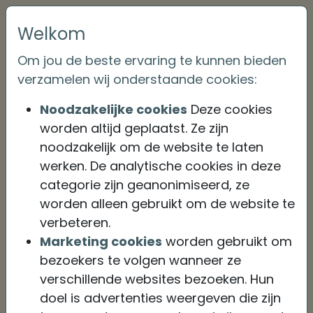
Welkom
Om jou de beste ervaring te kunnen bieden
Wachtwoord vergeten?
verzamelen wij onderstaande cookies:
Vul hieronder je e-mailadres in en we sturen je
Noodzakelijke cookies
Deze cookies
een link om een nieuw wachtwoord in te stellen.
worden altijd geplaatst. Ze zijn
noodzakelijk om de website te laten
E-mailadres
*
werken. De analytische cookies in deze
categorie zijn geanonimiseerd, ze
worden alleen gebruikt om de website te
verbeteren.
Marketing cookies
worden gebruikt om
Verstuur e-mail
bezoekers te volgen wanneer ze
verschillende websites bezoeken. Hun
doel is advertenties weergeven die zijn
Terug naar inloggen