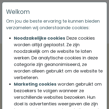
Welkom
Om jou de beste ervaring te kunnen bieden
Account aanmaken
verzamelen wij onderstaande cookies:
Noodzakelijke cookies
Deze cookies
worden altijd geplaatst. Ze zijn
noodzakelijk om de website te laten
Polisnummer
werken. De analytische cookies in deze
Voor het aanmaken van je account vragen we
categorie zijn geanonimiseerd, ze
om een polisnummer waarvan jij de
worden alleen gebruikt om de website te
polishouder bent.
verbeteren.
Marketing cookies
worden gebruikt om
Polisnummer
*
bezoekers te volgen wanneer ze
verschillende websites bezoeken. Hun
doel is advertenties weergeven die zijn