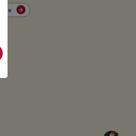
ijkje
kies