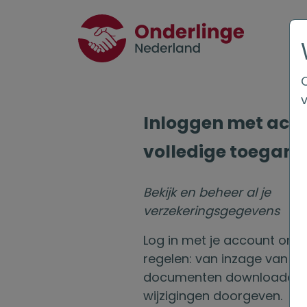
Inloggen met acco
volledige toegang
Bekijk en beheer al je
verzekeringsgegevens
Log in met je account om a
regelen: van inzage van je
documenten downloaden 
wijzigingen doorgeven.