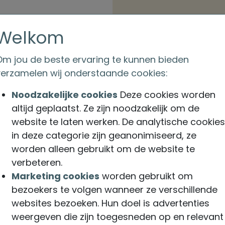
Welkom
Om jou de beste ervaring te kunnen bieden
verzamelen wij onderstaande cookies:
unt -
Snel bin
Noodzakelijke cookies
Deze cookies worden
altijd geplaatst. Ze zijn noodzakelijk om de
zonder a
website te laten werken. De analytische cookies
in deze categorie zijn geanonimiseerd, ze
Makkelijk en 
worden alleen gebruikt om de website te
korte check 
verbeteren.
Marketing cookies
worden gebruikt om
lles te
Je ziet een b
bezoekers te volgen wanneer ze verschillende
 gegevens,
verzekering. 
websites bezoeken. Hun doel is advertenties
tot
alsnog inlog
weergeven die zijn toegesneden op en relevant