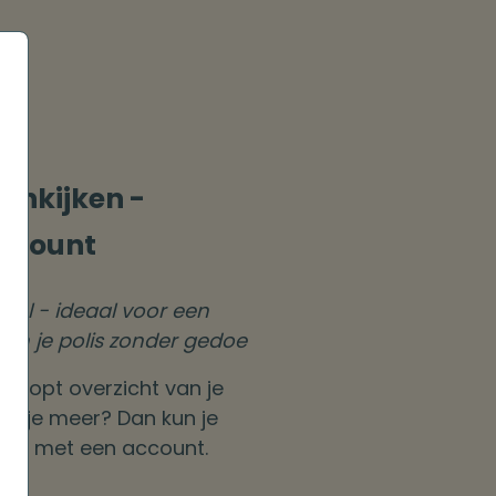
nenkijken -
ccount
snel - ideaal voor een
van je polis zonder gedoe
eknopt overzicht van je
Wil je meer? Dan kun je
gen met een account.